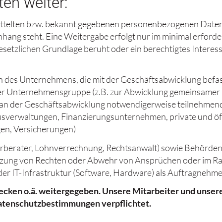
en weiter:
ittelten bzw. bekannt gegebenen personenbezogenen Daten 
ang steht. Eine Weitergabe erfolgt nur im minimal erforde
esetzlichen Grundlage beruht oder ein berechtigtes Interes
 des Unternehmens, die mit der Geschäftsabwicklung befass
er Unternehmensgruppe (z.B. zur Abwicklung gemeinsamer 
 (an der Geschäftsabwicklung notwendigerweise teilnehmend
sverwaltungen, Finanzierungsunternehmen, private und öffe
en, Versicherungen)
uerberater, Lohnverrechnung, Rechtsanwalt) sowie Behörden 
etzung von Rechten oder Abwehr von Ansprüchen oder im 
 IT-Infrastruktur (Software, Hardware) als Auftragnehmer 
cken o.ä. weitergegeben. Unsere Mitarbeiter und unser
Datenschutzbestimmungen verpflichtet.