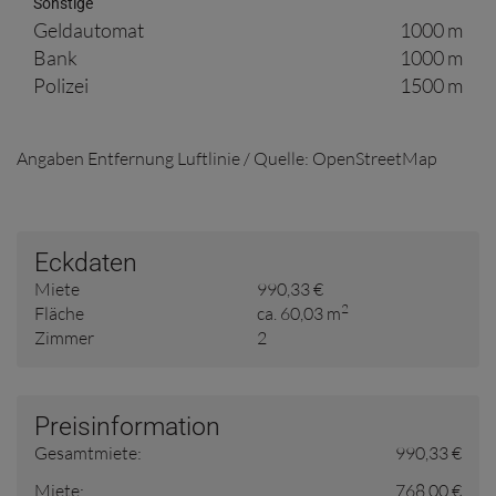
Sonstige
Geldautomat
1000 m
Bank
1000 m
Polizei
1500 m
Angaben Entfernung Luftlinie / Quelle: OpenStreetMap
Eckdaten
Miete
990,33 €
2
Fläche
ca. 60,03 m
Zimmer
2
Preisinformation
Gesamtmiete:
990,33 €
Miete:
768,00 €