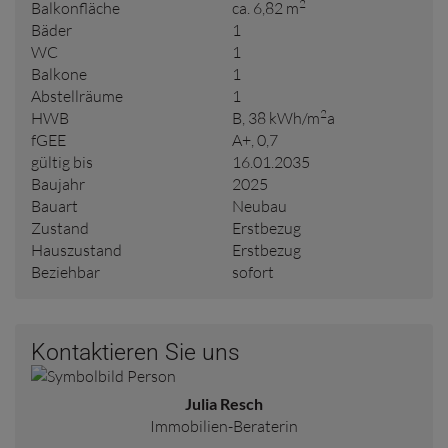
2
Balkonfläche
ca. 6,82 m
Bäder
1
WC
1
Balkone
1
Abstellräume
1
2
HWB
B, 38 kWh/m
a
fGEE
A+, 0,7
gültig bis
16.01.2035
Baujahr
2025
Bauart
Neubau
Zustand
Erstbezug
Hauszustand
Erstbezug
Beziehbar
sofort
Kontaktieren Sie uns
Julia Resch
Immobilien-Beraterin