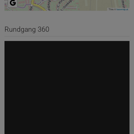
Tiles ©
basemap.at
Rundgang 360