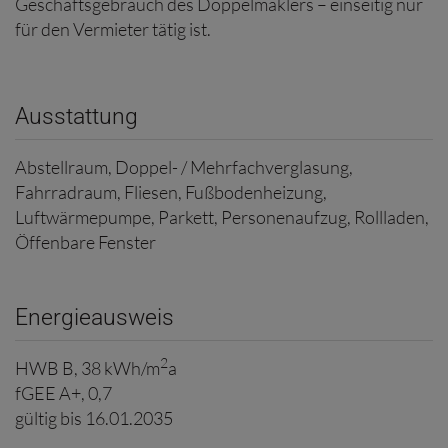
Geschäftsgebrauch des Doppelmaklers – einseitig nur
für den Vermieter tätig ist.
Ausstattung
Abstellraum
Doppel- / Mehrfachverglasung
Fahrradraum
Fliesen
Fußbodenheizung
Luftwärmepumpe
Parkett
Personenaufzug
Rollladen
Öffenbare Fenster
Energieausweis
2
HWB
B, 38 kWh/m
a
fGEE
A+, 0,7
gültig bis
16.01.2035