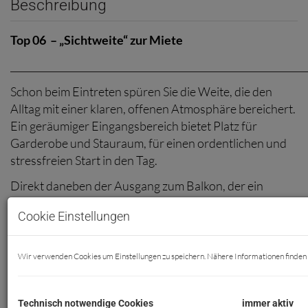
Beschreibung
Top 06 – „Sichtweite“ zur Miete
_____________________________________________________________
Schon beim Eintreten spüren Sie die Weite, die den
Alltag mit einer klaren, offenen Atmosphäre bereichert.
Ein geräumiger Eingangsbereich bietet Platz für
Garderobe und Stauraum, für einen ordentlichen und
stressfreien Start in den Tag.
Direkt daneben der Ausgang zum Balkon, der ein
perfekter Ort für frische Luft und einen Moment der
Cookie Einstellungen
Ruhe ist.
Das Wohn-Esszimmer mit zwei Fenstern lässt den
Wir verwenden Cookies um Einstellungen zu speichern. Nähere Informationen finden 
Raum in natürlichem Licht erstrahlen. Eine Oase für
entspannte Stunden, gesellige Momente oder kreative
Ideen.
Technisch notwendige Cookies
immer aktiv